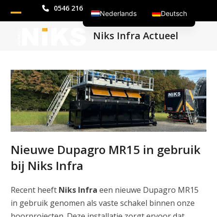
Skip
0546 216 305
info@niksinfra.nl
Nederlands
Deutsch
to
Open
Close
content
Niks Infra Actueel
mobile
mobile
menu
menu
Nieuwe Dupagro MR15 in gebruik
bij Niks Infra
Recent heeft
Niks Infra
een nieuwe Dupagro MR15
in gebruik genomen als vaste schakel binnen onze
boorprojecten. Deze installatie zorgt ervoor dat